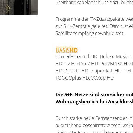
Breitbandkabelanschluss dazu buch
Programme der TV-Zusatzpakete werd
zur S+K-Zentrale geleitet. Damit ist
Satellitenempfang gewährleistet.
Comedy Central HD Deluxe Music 
HD ntv HD Pro 7 HD Pro7MAXX HD 
HD Sport1 HD Super RTL HD TELE
TOGGOplus HD, VOXup HD
Die S+K-Netze sind störsicher m
Wohnungsbereich bei Anschluss
Durch starke neue Fernsehsender in H
ausreichend geschirmte Anschlussk
einiger TV-Programme kommen. Auc